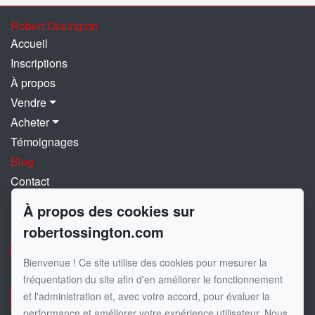
Robert Ossington
Accueil
Inscriptions
À propos
Vendre
Acheter
Témoignages
Blog
Contact
À propos des cookies sur
Pour me joindre
robertossington.com
GROUPE SUTTON-IMMOBILIER ESTRIE
450 775-0774
866 630-9783
Bienvenue ! Ce site utilise des cookies pour mesurer la
fréquentation du site afin d'en améliorer le fonctionnement
et l'administration et, avec votre accord, pour évaluer la
Écrivez-moi un courriel
performance et améliorer votre expérience utilisateur. Nous