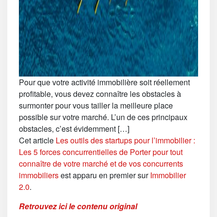
Pour que votre activité immobilière soit réellement
profitable, vous devez connaître les obstacles à
surmonter pour vous tailler la meilleure place
possible sur votre marché. L’un de ces principaux
obstacles, c’est évidemment […]
Cet article
Les outils des startups pour l’immobilier :
Les 5 forces concurrentielles de Porter pour tout
connaître de votre marché et de vos concurrents
immobiliers
est apparu en premier sur
Immobilier
2.0
.
Retrouvez ici le contenu original